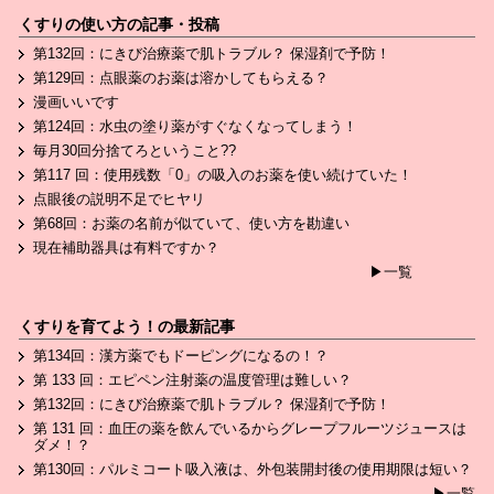
くすりの使い方の記事・投稿
第132回：にきび治療薬で肌トラブル？ 保湿剤で予防！
第129回：点眼薬のお薬は溶かしてもらえる？
漫画いいです
第124回：水虫の塗り薬がすぐなくなってしまう！
毎月30回分捨てろということ??
第117 回：使用残数「0」の吸入のお薬を使い続けていた！
点眼後の説明不足でヒヤリ
第68回：お薬の名前が似ていて、使い方を勘違い
現在補助器具は有料ですか？
▶一覧
くすりを育てよう！の最新記事
第134回：漢方薬でもドーピングになるの！？
第 133 回：エピペン注射薬の温度管理は難しい？
第132回：にきび治療薬で肌トラブル？ 保湿剤で予防！
第 131 回：血圧の薬を飲んでいるからグレープフルーツジュースは
ダメ！？
第130回：パルミコート吸入液は、外包装開封後の使用期限は短い？
▶一覧