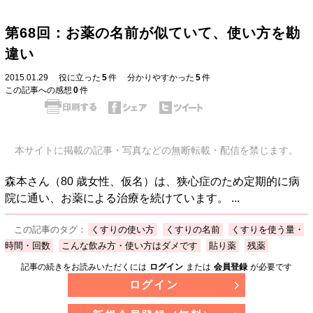
第68回：お薬の名前が似ていて、使い方を勘
違い
2015.01.29
役に立った
5
件
分かりやすかった
5
件
この記事への感想
0
件
本サイトに掲載の記事・写真などの無断転載・配信を禁じます。
森本さん（80 歳女性、仮名）は、狭心症のため定期的に病
院に通い、お薬による治療を続けています。 ...
この記事のタグ：
くすりの使い方
くすりの名前
くすりを使う量・
時間・回数
こんな飲み方・使い方はダメです
貼り薬
残薬
記事の続きをお読みいただくには
ログイン
または
会員登録
が必要です
ログイン