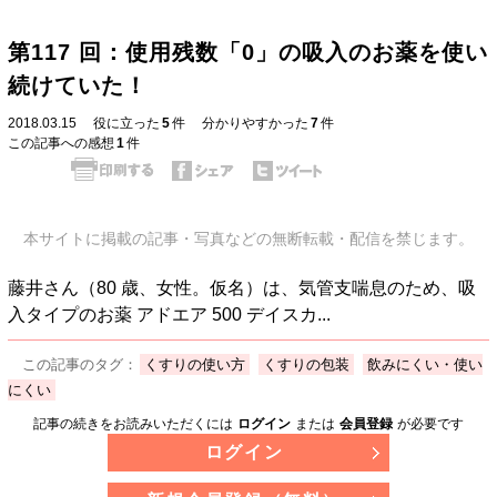
第117 回：使用残数「0」の吸入のお薬を使い
続けていた！
2018.03.15
役に立った
5
件
分かりやすかった
7
件
この記事への感想
1
件
本サイトに掲載の記事・写真などの無断転載・配信を禁じます。
藤井さん（80 歳、女性。仮名）は、気管支喘息のため、吸
入タイプのお薬 アドエア 500 デイスカ...
この記事のタグ：
くすりの使い方
くすりの包装
飲みにくい・使い
にくい
記事の続きをお読みいただくには
ログイン
または
会員登録
が必要です
ログイン