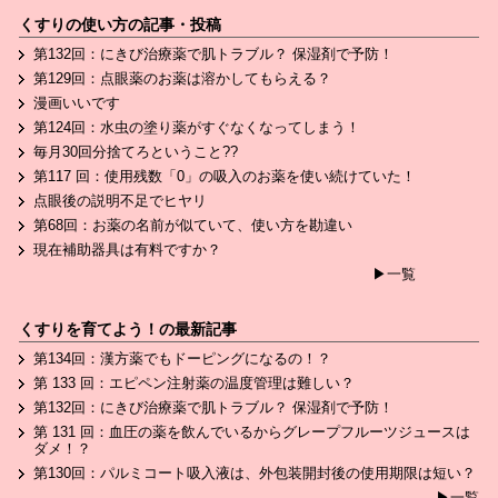
くすりの使い方の記事・投稿
第132回：にきび治療薬で肌トラブル？ 保湿剤で予防！
第129回：点眼薬のお薬は溶かしてもらえる？
漫画いいです
第124回：水虫の塗り薬がすぐなくなってしまう！
毎月30回分捨てろということ??
第117 回：使用残数「0」の吸入のお薬を使い続けていた！
点眼後の説明不足でヒヤリ
第68回：お薬の名前が似ていて、使い方を勘違い
現在補助器具は有料ですか？
▶一覧
くすりを育てよう！の最新記事
第134回：漢方薬でもドーピングになるの！？
第 133 回：エピペン注射薬の温度管理は難しい？
第132回：にきび治療薬で肌トラブル？ 保湿剤で予防！
第 131 回：血圧の薬を飲んでいるからグレープフルーツジュースは
ダメ！？
第130回：パルミコート吸入液は、外包装開封後の使用期限は短い？
▶一覧