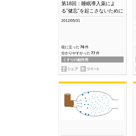
第18回：睡眠導入薬によ
る"健忘"を起こさないために
2012/05/31
役に立った
76
件
分かりやすかった
77
件
くすりの副作用