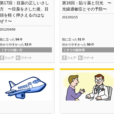
第17回：目薬の正しいさし
第16回：貼り薬と日光 〜
方 〜目薬をさした後、目
光線過敏症とその予防〜
頭を軽く押さえるのはな
2012/02/15
ぜ？〜
2012/04/06
役に立った
54
件
役に立った
51
件
分かりやすかった
53
件
分かりやすかった
50
件
くすりの使い方
くすりの副作用