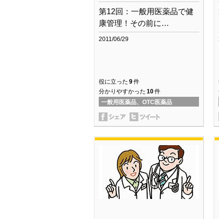
第12回：一般用医薬品で健
康管理！その前に…
2011/06/29
役に立った
9
件
分かりやすかった
10
件
一般用医薬品、OTC医薬品