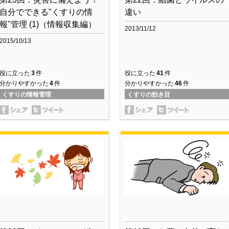
自分でできる"くすりの情
違い
報"管理 (1)（情報収集編）
2013/11/12
2015/10/13
役に立った
3
件
役に立った
41
件
分かりやすかった
4
件
分かりやすかった
46
件
くすりの情報管理
くすりの効き目