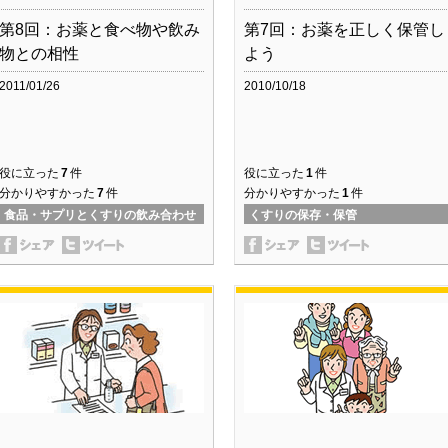
第8回：お薬と食べ物や飲み
第7回：お薬を正しく保管し
物との相性
よう
2011/01/26
2010/10/18
役に立った
7
件
役に立った
1
件
分かりやすかった
7
件
分かりやすかった
1
件
食品・サプリとくすりの飲み合わせ
くすりの保存・保管