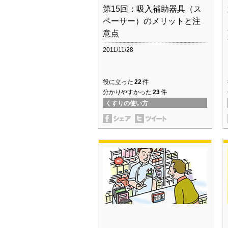
第15回：吸入補助器具（ス
ペーサー）のメリットと注
意点
2011/11/28
役に立った
22
件
分かりやすかった
23
件
くすりの使い方