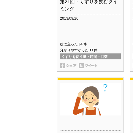
第21回：くすりを飲むタイ
ミング
2013/09/26
役に立った
34
件
分かりやすかった
33
件
くすりを使う量・時間・回数