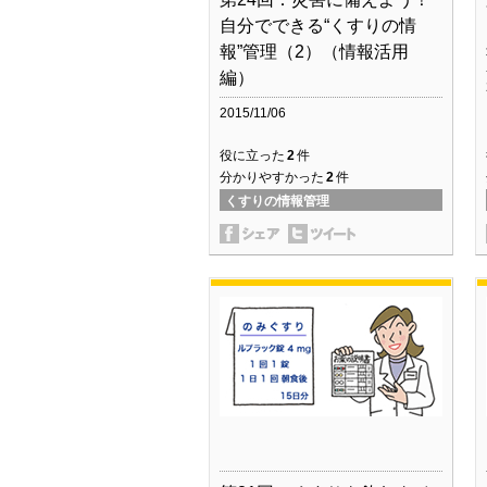
自分でできる“くすりの情
報”管理（2）（情報活用
編）
2015/11/06
役に立った
2
件
分かりやすかった
2
件
くすりの情報管理