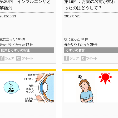
第20回：インフルエンザと
第19回：お薬の名前が変わ
解熱剤
ったのはどうして？
2012/10/23
2012/07/23
役に立った
103
件
役に立った
38
件
分かりやすかった
97
件
分かりやすかった
39
件
病気とくすりの相性
くすりの名前