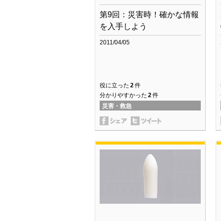
第9回：災害時！確かな情報
を入手しよう
2011/04/05
役に立った
2
件
分かりやすかった
2
件
災害・救急