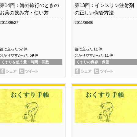
第14回：海外旅行のときの
第13回：インスリン注射剤
お薬の飲み方・使い方
の正しい保管方法
2011/09/27
2011/08/06
役に立った
57
件
役に立った
11
件
分かりやすかった
59
件
分かりやすかった
11
件
くすりを使う量・時間・回数
くすりの保存・保管