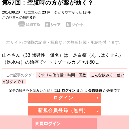
第57回：空腹時の方が薬が効く？
2014.08.20
役に立った
23
件
分かりやすかった
18
件
この記事への感想
0
件
本サイトに掲載の記事・写真などの無断転載・配信を禁じます。
山本さん（33 歳男性、仮名）は、足白癬（あしはくせん）
（足水虫）の治療でイトリゾールカプセル50 ...
この記事のタグ：
くすりを使う量・時間・回数
こんな飲み方・使い
方はダメです
記事の続きをお読みいただくには
ログイン
または
会員登録
が必要です
ログイン
新規会員登録（無料）