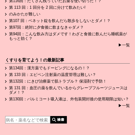
第116回：たくさん残っていたお薬を使い切った！？
第 113 回：1 回分を 2 回に分けて飲みたい!
のみかたが難しい
第107 回：ベネット錠を飲んだら散歩をしないとダメ！？
第97回：絶対に夕食後に飲まなきゃダメ？
第94回：こんな飲み方はダメです！わざと食後に飲んだら睡眠薬が
もっと効く？
▶一覧
くすりを育てよう！の最新記事
第134回：漢方薬でもドーピングになるの！？
第 133 回：エピペン注射薬の温度管理は難しい？
第132回：にきび治療薬で肌トラブル？ 保湿剤で予防！
第 131 回：血圧の薬を飲んでいるからグレープフルーツジュースは
ダメ！？
第130回：パルミコート吸入液は、外包装開封後の使用期限は短い？
▶一覧