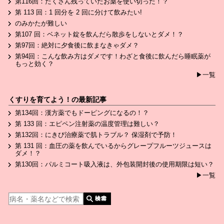
第116回：たくさん残っていたお薬を使い切った！？
第 113 回：1 回分を 2 回に分けて飲みたい!
のみかたが難しい
第107 回：ベネット錠を飲んだら散歩をしないとダメ！？
第97回：絶対に夕食後に飲まなきゃダメ？
第94回：こんな飲み方はダメです！わざと食後に飲んだら睡眠薬が
もっと効く？
▶一覧
くすりを育てよう！の最新記事
第134回：漢方薬でもドーピングになるの！？
第 133 回：エピペン注射薬の温度管理は難しい？
第132回：にきび治療薬で肌トラブル？ 保湿剤で予防！
第 131 回：血圧の薬を飲んでいるからグレープフルーツジュースは
ダメ！？
第130回：パルミコート吸入液は、外包装開封後の使用期限は短い？
▶一覧