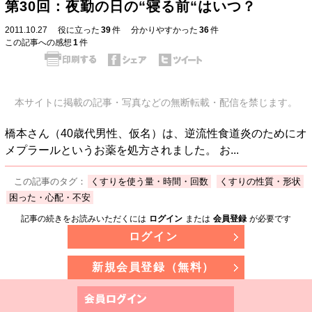
第30回：夜勤の日の“寝る前“はいつ？
2011.10.27
役に立った
39
件
分かりやすかった
36
件
この記事への感想
1
件
本サイトに掲載の記事・写真などの無断転載・配信を禁じます。
橋本さん（40歳代男性、仮名）は、逆流性食道炎のためにオ
メプラールというお薬を処方されました。 お...
この記事のタグ：
くすりを使う量・時間・回数
くすりの性質・形状
困った・心配・不安
記事の続きをお読みいただくには
ログイン
または
会員登録
が必要です
ログイン
新規会員登録（無料）